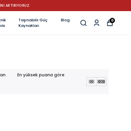
İNİ ARTIRIYORUZ.
nik
Taşınabilir Güç
Blog
0
vis
Kaynakları
lan
En yüksek puana göre