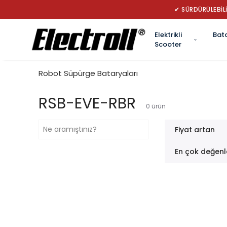
✔ SÜRDÜRÜLEBİLİ
Elektrikli
Bat
Scooter
Robot Süpürge Bataryaları
RSB-EVE-RBR
0
ürün
Fiyat artan
En çok değenl