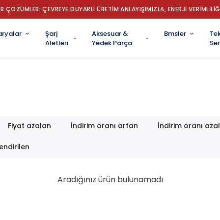
R ÇÖZÜMLER: ÇEVREYE DUYARLI ÜRETİM ANLAYIŞIMIZLA, ENERJİ VERİMLİLİĞ
aryalar
Şarj
Aksesuar &
Bmsler
Tek
Aletleri
Yedek Parça
Ser
Fiyat azalan
İndirim oranı artan
İndirim oranı aza
endirilen
Aradığınız ürün bulunamadı