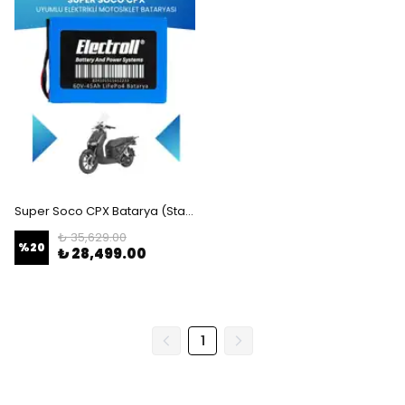
Super Soco CPX Batarya (Standart Kapasite) LiFePO4 60V 45Ah Elektrikli Motosiklet Bataryası
₺ 35,629.00
%
20
₺ 28,499.00
1