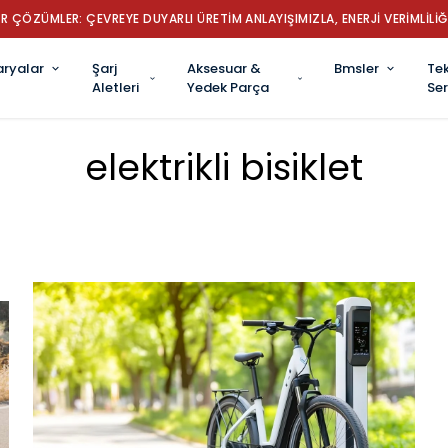
✔ TÜRKİYE’NİN LİDER ROBOT SÜPÜRGE
aryalar
Şarj
Aksesuar &
Bmsler
Tek
Aletleri
Yedek Parça
Ser
elektrikli bisiklet