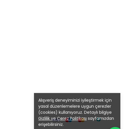
Alışveriş deneyiminizi iyileştirmek için
yasal düzenlemelere uygun çerezler
(cookies) kullanıyoruz. Detaylı bilgiye
Gizlilik ve Çerez Politikası
sayfamızdan
erişebilirsiniz.