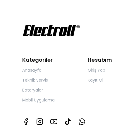
Kategoriler
Hesabım
Anasayfa
Giriş Yap
Teknik Servis
Kayıt Ol
Bataryalar
Mobil Uygulama