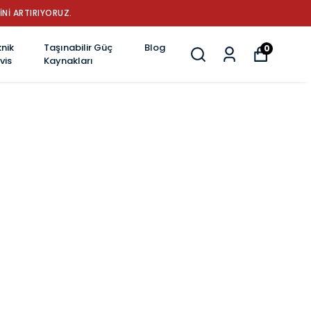
 BATARYA MARKASI: GÜÇ, DAYANIKLILIK VE YENİLİK
nik
Taşınabilir Güç
Blog
0
vis
Kaynakları