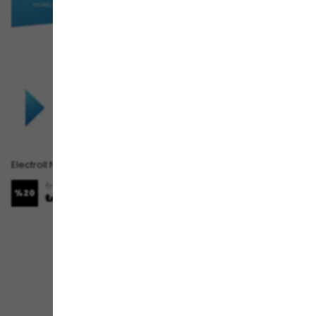
Electroll N85 Uyumlu Elektrikli Scooter Tekerlek
Electroll N65 Uyumlu Elektrikli Scooter Tekerlek
₺ 879.00
₺ 879.00
%
20
%
20
₺ 699.00
₺ 699.00