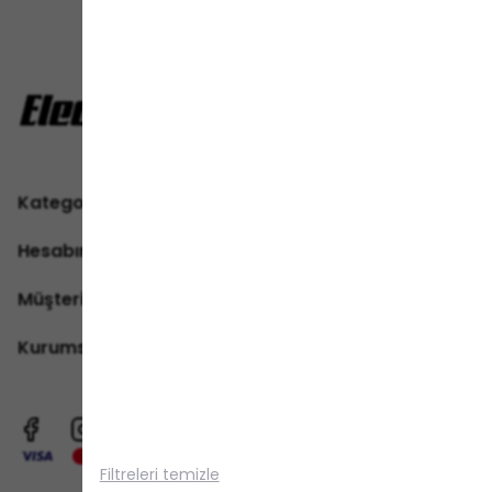
Kategoriler
Hesabım
Müşteri Hizmetleri
Kurumsal
Alışveriş deneyiminizi iyileştirmek için
yasal düzenlemelere uygun çerezler
(cookies) kullanıyoruz. Detaylı bilgiye
Gizlilik ve Çerez Politikası
sayfamızdan
Filtreleri temizle
erişebilirsiniz.