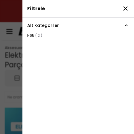
✔ SÜRDÜRÜLEBİLİR ÇÖZÜMLER: ÇEVREYE DUYARLI
Filtrele
ÜRETİM ANLAYIŞIMIZLA, ENERJİ VERİMLİLİĞİNİ
ARTIRIYORUZ.
Alt Kategoriler
0
N65
(
2
)
Aksesuar ve Yedek Parça
Elektrikli Scooter Yedek
3
ürün
Parçaları
Filtrele
Sırala