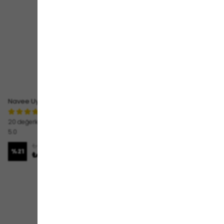
Navee Uyumlu Taşıma Kilit Mekanizma Takımı
20 değerlendirme
5.0
₺ 519.00
%
21
₺ 409.00
1