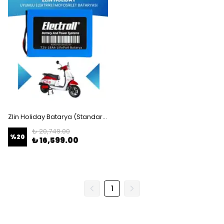
Zlin Holiday Batarya (Standart Kapasite) LiFePO4 72V 18Ah Elektrikli Motosiklet Bataryası
₺ 20,749.00
%
20
₺ 16,599.00
1