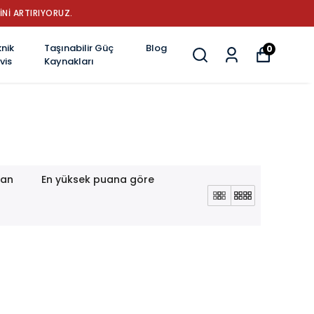
İNİ ARTIRIYORUZ.
nik
Taşınabilir Güç
Blog
0
vis
Kaynakları
lan
En yüksek puana göre