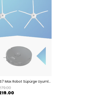
Roborock S7 Max Robot Süpürge Uyumlu 2li Yan Fırça
279.00
219.00