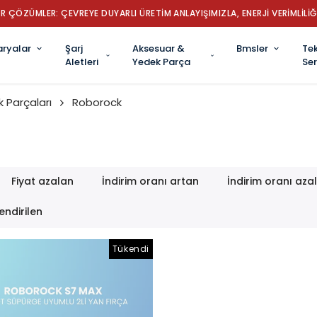
R ÇÖZÜMLER: ÇEVREYE DUYARLI ÜRETİM ANLAYIŞIMIZLA, ENERJİ VERİMLİLİĞ
aryalar
Şarj
Aksesuar &
Bmsler
Tek
Aletleri
Yedek Parça
Ser
 Parçaları
Roborock
Fiyat azalan
İndirim oranı artan
İndirim oranı aza
endirilen
Tükendi