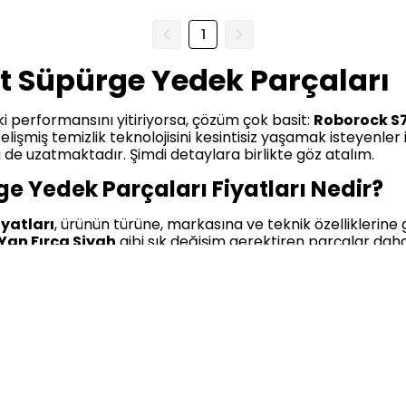
1
t Süpürge Yedek Parçaları
 performansını yitiriyorsa, çözüm çok basit:
Roborock S7
elişmiş temizlik teknolojisini kesintisiz yaşamak isteyenler
e uzatmaktadır. Şimdi detaylara birlikte göz atalım.
 Yedek Parçaları Fiyatları Nedir?
yatları
, ürünün türüne, markasına ve teknik özelliklerine 
Yan Fırça Siyah
gibi sık değişim gerektiren parçalar daha
ntte yer alabilmektedir.
arak yapılan
indirimler
ve özel
kampanya
fırsatları say
r tercih eden kullanıcılar için bu avantajlar oldukça cezbed
 Yedek Parçaları Özellikleri Nelerdi
çaları
, cihazla tam uyumluluk göstermektedir. Bu parçalar
klı S7 Max Roborock Robot Süpürge Yedek Parçaları
,