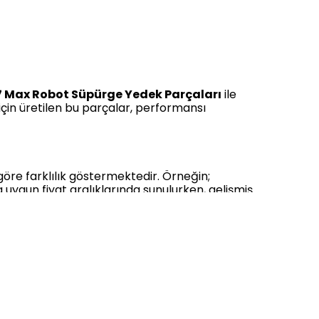
 Max Robot Süpürge Yedek Parçaları
ile
 için üretilen bu parçalar, performansı
göre farklılık göstermektedir. Örneğin;
 uygun fiyat aralıklarında sunulurken, gelişmiş
esinde, kaliteyi uygun fiyatla buluşturmak
icidir.
r?
, yüksek kaliteli materyallerden üretilmekte
 toz filtresi, yan fırça, ana fırça ve mop bezleri