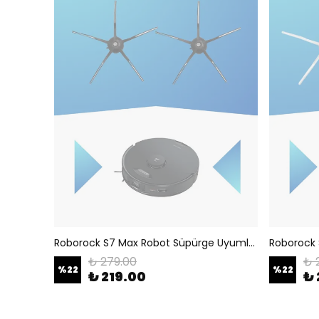
Roborock S7 Max Robot Süpürge Uyumlu 2li Yan Fırça Siyah
₺ 279.00
₺ 
%
22
%
22
₺ 219.00
₺ 