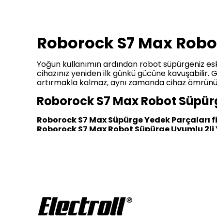
Roborock S7 Max Robo
Yoğun kullanımın ardından robot süpürgeniz eski
cihazınız yeniden ilk günkü gücüne kavuşabilir. G
artırmakla kalmaz, aynı zamanda cihaz ömrünü d
Roborock S7 Max Robot Süpürge
Roborock S7 Max Süpürge Yedek Parçaları fi
Roborock S7 Max Robot Süpürge Uyumlu 2li 
filtreler veya mop modülleri daha yüksek segme
Marka
tarafından sunulan ürünlerde düzenli ol
mümkündür. Özellikle orijinal ve dayanıklı ürünle
Roborock S7 Max Robot Süpürge
Orjinal Roborock S7 Max Süpürge Yedek Par
olup uzun ömürlü kullanım sunmaktadır.
Dayanı