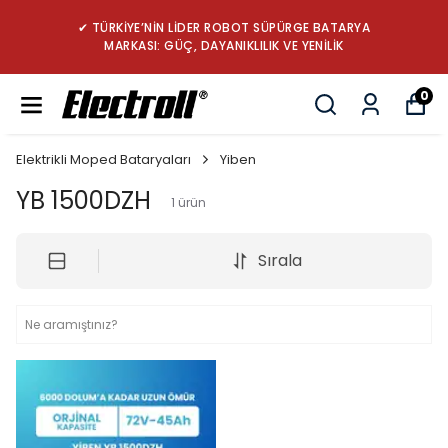
✔ TÜRKİYE’NİN LİDER ROBOT SÜPÜRGE BATARYA
MARKASI: GÜÇ, DAYANIKLILIK VE YENİLİK
0
Elektrikli Moped Bataryaları
Yiben
YB 1500DZH
1
ürün
Sırala