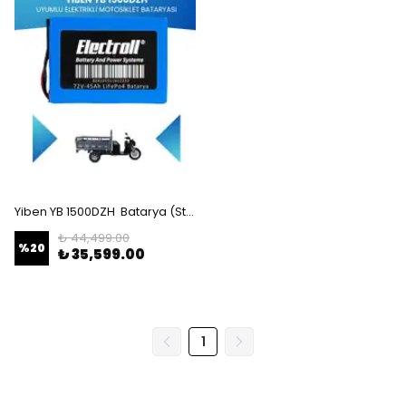
Yiben YB 1500DZH Batarya (Standart Kapasite) LiFePO4 72V 45Ah Elektrikli Motosiklet Bataryası
₺ 44,499.00
%
20
₺ 35,599.00
1