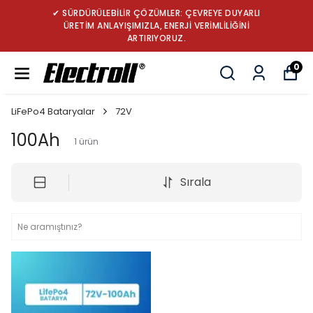
✔ SÜRDÜRÜLEBİLİR ÇÖZÜMLER: ÇEVREYE DUYARLI
ÜRETİM ANLAYIŞIMIZLA, ENERJİ VERİMLİLİĞİNİ
ARTIRIYORUZ.
0
LiFePo4 Bataryalar
72V
100Ah
1
ürün
Sırala