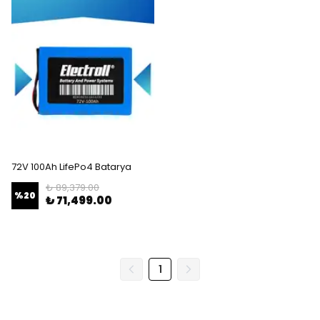
72V 100Ah LifePo4 Batarya
₺ 89,379.00
%
20
₺ 71,499.00
1