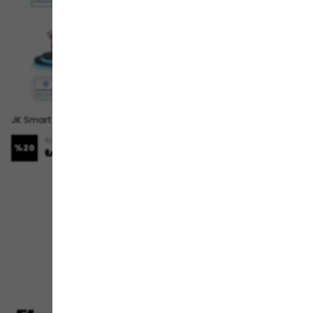
JK Smart BMS Akıllı Batarya Yönetim Sistemi 8–24S 300A 0.6A Aktif Balans JK-BD6A24S15P
₺ 4,999.00
%
20
₺ 3,999.00
1