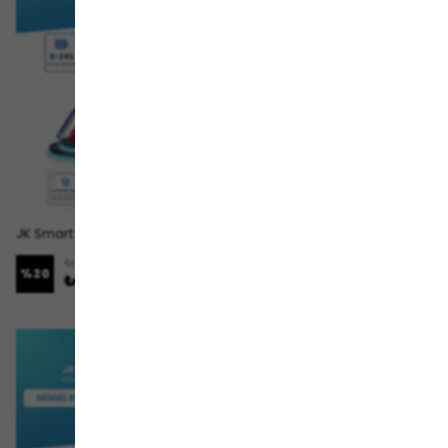
JK Smart BMS Akıllı Batarya Yönetim Sistemi 8–24S 60A 0.4A Aktif Balans JK-BD4A24S4P
JK Smart BMS Akıllı Batarya Yönetim Sistemi 8–24S 350A 0.6A Aktif Balans JK-BD6A24S20P
₺ 3,749.00
₺ 5,629.00
%
20
%
20
₺ 2,999.00
₺ 4,499.00