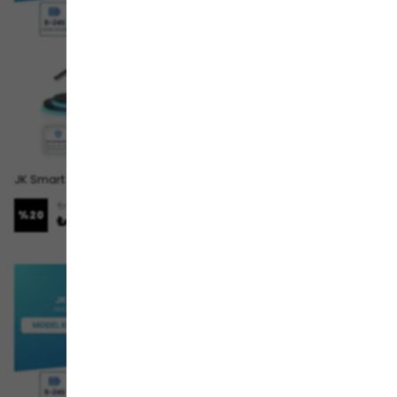
JK Smart BMS Akıllı Batarya Yönetim Sistemi 8–24S 100A 0.6A Aktif Balans JK-BD6A24S6P
JK Smart BMS Akıllı Batarya Yönetim Sistemi 8–24S 200A 0.6A Aktif Balans JK-BD6A24S10P
₺ 3,749.00
₺ 4,379.00
%
20
%
20
₺ 2,999.00
₺ 3,499.00