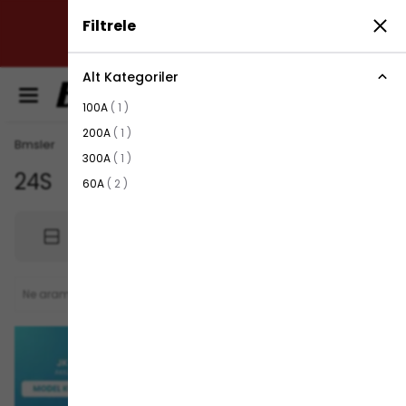
Filtrele
✔ TÜRKİYE’NİN LİDER ROBOT SÜPÜRGE BATARYA
MARKASI: GÜÇ, DAYANIKLILIK VE YENİLİK
Alt Kategoriler
0
100A
(
1
)
200A
(
1
)
Bmsler
300A
(
1
)
24S
5
ürün
60A
(
2
)
Filtrele
Sırala