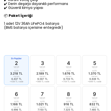
✔️ Derin deşarja dayanıklı performans
✔️ Güvenli kimya yapısı
📦
Paket İçeriği
1 adet 12V 36Ah LiFePO4 batarya
(BMS batarya içerisine entegredir)
En Popüler
2
3
4
5
taksit
taksit
taksit
taksit
aylık
aylık
aylık
aylık
3.218 TL
2.189 TL
1.676 TL
1.370 TL
toplam
toplam
toplam
toplam
6.437 TL
6.567 TL
6.703 TL
6.848 TL
+438 TL vade
+568 TL vade
+704 TL vade
+849 TL vade
6
7
8
9
taksit
taksit
taksit
taksit
aylık
aylık
aylık
aylık
1.166 TL
1.021 TL
916 TL
832 TL
toplam
toplam
toplam
toplam
6.996 TL
7.150 TL
7.325 TL
7.485 TL