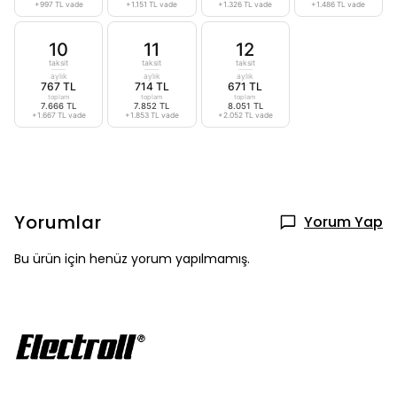
+997 TL vade
+1.151 TL vade
+1.326 TL vade
+1.486 TL vade
10
11
12
taksit
taksit
taksit
aylık
aylık
aylık
767 TL
714 TL
671 TL
toplam
toplam
toplam
7.666 TL
7.852 TL
8.051 TL
+1.667 TL vade
+1.853 TL vade
+2.052 TL vade
Yorumlar
Yorum Yap
Bu ürün için henüz yorum yapılmamış.