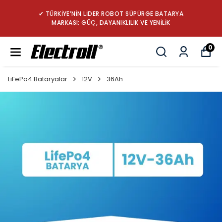
✔ TÜRKİYE’NİN LİDER ROBOT SÜPÜRGE BATARYA
MARKASI: GÜÇ, DAYANIKLILIK VE YENİLİK
0
LiFePo4 Bataryalar
12V
36Ah