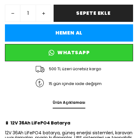
SEPETE EKLE
HEMEN AL
WHATSAPP
500 TL üzeri ücretsiz kargo
15 gün içinde iade değişim
Ürün Açıklaması
🔋
12V 36Ah LiFePO4 Batarya
12V 36Ah LiFePO4 batarya, güneş enerjisi sistemleri, karavan
uygulamaları, marin kullanımlar, UPS sistemleri ve taşınabilir