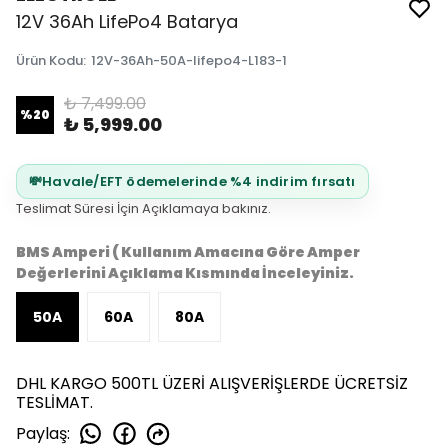
12V 36Ah LifePo4 Batarya
Ürün Kodu
:
12V-36Ah-50A-lifepo4-L183-1
₺ 7,499.00
%
20
₺ 5,999.00
💸
Havale/EFT ödemelerinde %4 indirim fırsatı
Teslimat Süresi İçin Açıklamaya bakınız.
BMS Amperi ( Kullanım Amacına Göre Amper
Değerlerini Açıklama Kısmında İnceleyiniz.
50A
60A
80A
DHL KARGO 500TL ÜZERİ ALIŞVERİŞLERDE ÜCRETSİZ
TESLİMAT.
Paylaş
: