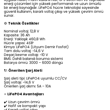
enerji çözümleri için yüksek performanslı ve uzun ömürlü
bir enerji kaynağıdır. LiFePO4 hücre teknolojisi sayesinde
güvenli kullanım, kararlı voltaj çıkışı ve yüksek çevrim ömrü
sunar.
⚙️
Teknik Özellikler
Nominal voltaj: 12,8 V
Kapasite: 36 Ah
Enerji: Yaklaşık 460,8 Wh
Hücre yapısı: 4S1P
Kimya: LiFePO4 (Lityum Demir Fosfat)
Tam dolu voltaj: ~14,6 V
Deşarj kesme voltajı: ~10 V
BMS: Dahili balanslı koruma sistemi
Batarya ömrü: 3000 – 6000 döngü
🔌
Önerilen Şarj Aleti
Şarj aleti tipi: LiFePO4 uyumlu CC/CV
Şarj voltajı: ~14,6 V
Önerilen şarj akımı: 5A – 10A
⭐
LiFePO4 Avantajları
✔️ Uzun çevrim ömrü
✔️ Hafif ve kompakt yapı
✔️ Kararlı voltaj çıkışı