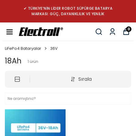
✔ TÜRKİYE’NİN LİDER ROBOT SÜPÜRGE BATARYA
MARKASI: GÜÇ, DAYANIKLILIK VE YENİLİK
0
LiFePo4 Bataryalar
36V
18Ah
1
ürün
Sırala