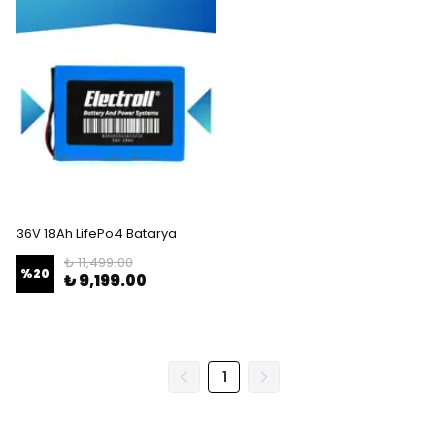
36V 18Ah LifePo4 Batarya
₺ 11,499.00
%
20
₺ 9,199.00
1