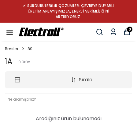
✔ SÜRDÜRÜLEBİLİR ÇÖZÜMLER: ÇEVREYE DUYARLI
ÜRETİM ANLAYIŞIMIZLA, ENERJİ VERİMLİLİĞİNİ
ARTIRIYORUZ.
0
Bmsler
8S
1A
0
ürün
Sırala
Aradığınız ürün bulunamadı