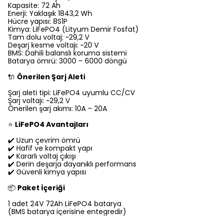
Kapasite: 72 Ah
Enerji: Yaklaşık 1843,2 Wh
Hücre yapısı: 8S1P
Kimya: LiFePO4 (Lityum Demir Fosfat)
Tam dolu voltaj: ~29,2 V
Deşarj kesme voltajı: ~20 V
BMS: Dahili balanslı koruma sistemi
Batarya ömrü: 3000 – 6000 döngü
🔌
Önerilen Şarj Aleti
Şarj aleti tipi: LiFePO4 uyumlu CC/CV
Şarj voltajı: ~29,2 V
Önerilen şarj akımı: 10A – 20A
⭐
LiFePO4 Avantajları
✔️ Uzun çevrim ömrü
✔️ Hafif ve kompakt yapı
✔️ Kararlı voltaj çıkışı
✔️ Derin deşarja dayanıklı performans
✔️ Güvenli kimya yapısı
📦
Paket İçeriği
1 adet 24V 72Ah LiFePO4 batarya
(BMS batarya içerisine entegredir)