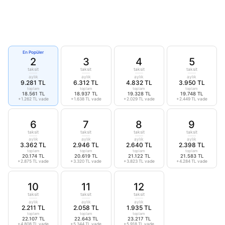
En Popüler
2
3
4
5
taksit
taksit
taksit
taksit
aylık
aylık
aylık
aylık
9.281 TL
6.312 TL
4.832 TL
3.950 TL
toplam
toplam
toplam
toplam
18.561 TL
18.937 TL
19.328 TL
19.748 TL
+1.262 TL vade
+1.638 TL vade
+2.029 TL vade
+2.449 TL vade
6
7
8
9
taksit
taksit
taksit
taksit
aylık
aylık
aylık
aylık
3.362 TL
2.946 TL
2.640 TL
2.398 TL
toplam
toplam
toplam
toplam
20.174 TL
20.619 TL
21.122 TL
21.583 TL
+2.875 TL vade
+3.320 TL vade
+3.823 TL vade
+4.284 TL vade
10
11
12
taksit
taksit
taksit
aylık
aylık
aylık
2.211 TL
2.058 TL
1.935 TL
toplam
toplam
toplam
22.107 TL
22.643 TL
23.217 TL
+4.808 TL vade
+5.344 TL vade
+5.918 TL vade