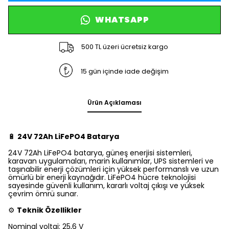
WHATSAPP
500 TL üzeri ücretsiz kargo
15 gün içinde iade değişim
Ürün Açıklaması
🔋
24V 72Ah LiFePO4 Batarya
24V 72Ah LiFePO4 batarya, güneş enerjisi sistemleri,
karavan uygulamaları, marin kullanımlar, UPS sistemleri ve
taşınabilir enerji çözümleri için yüksek performanslı ve uzun
ömürlü bir enerji kaynağıdır. LiFePO4 hücre teknolojisi
sayesinde güvenli kullanım, kararlı voltaj çıkışı ve yüksek
çevrim ömrü sunar.
⚙️
Teknik Özellikler
Nominal voltaj: 25,6 V