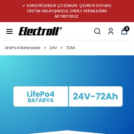
✔ TÜRKİYE’NİN LİDER ROBOT SÜPÜRGE BATARYA
MARKASI: GÜÇ, DAYANIKLILIK VE YENİLİK
0
LiFePo4 Bataryalar
24V
72Ah