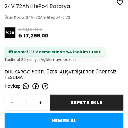
24V 72Ah LifePo4 Batarya
Ürün Kodu
:
24V-72Ah-lifepo4-L172
₺ 21,629.00
%
20
₺ 17,299.00
💸
Havale/EFT ödemelerinde %4 indirim fırsatı
Teslimat Süresi İçin Açıklamaya bakınız.
DHL KARGO 500TL ÜZERİ ALIŞVERİŞLERDE ÜCRETSİZ
TESLİMAT.
Paylaş
:
SEPETE EKLE
HEMEN AL