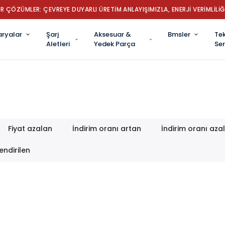
R ÇÖZÜMLER: ÇEVREYE DUYARLI ÜRETİM ANLAYIŞIMIZLA, ENERJİ VERİMLİLİĞ
aryalar
Şarj
Aksesuar &
Bmsler
Tek
Aletleri
Yedek Parça
Ser
Fiyat azalan
İndirim oranı artan
İndirim oranı aza
endirilen