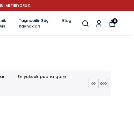
İNİ ARTIRIYORUZ.
nik
Taşınabilir Güç
Blog
0
vis
Kaynakları
lan
En yüksek puana göre