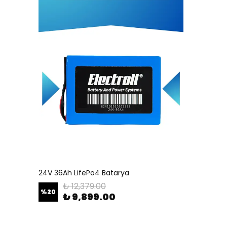
24V 36Ah LifePo4 Batarya
₺ 12,379.00
%
20
₺ 9,899.00