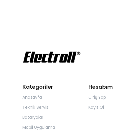
Kategoriler
Hesabım
Anasayfa
Giriş Yap
Teknik Servis
Kayıt Ol
Bataryalar
Mobil Uygulama