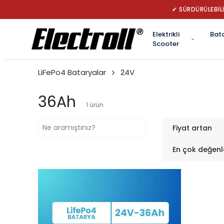
✔ SÜRDÜRÜLEBİLİ
Elektrikli
Bat
Scooter
LiFePo4 Bataryalar
24V
36Ah
1
ürün
Fiyat artan
En çok değenl