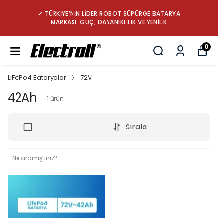
✔ TÜRKİYE’NİN LİDER ROBOT SÜPÜRGE BATARYA
MARKASI: GÜÇ, DAYANIKLILIK VE YENİLİK
0
LiFePo4 Bataryalar
72V
42Ah
1
ürün
Sırala