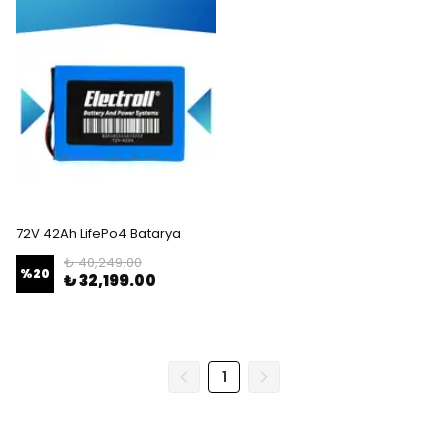
72V 42Ah LifePo4 Batarya
₺ 40,249.00
%
20
₺ 32,199.00
1