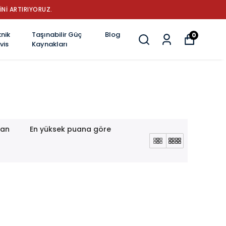
İNİ ARTIRIYORUZ.
nik
Taşınabilir Güç
Blog
0
vis
Kaynakları
lan
En yüksek puana göre