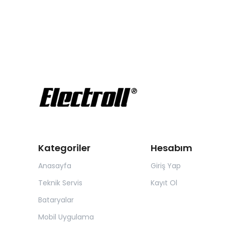
Kategoriler
Hesabım
Anasayfa
Giriş Yap
Teknik Servis
Kayıt Ol
Bataryalar
Mobil Uygulama