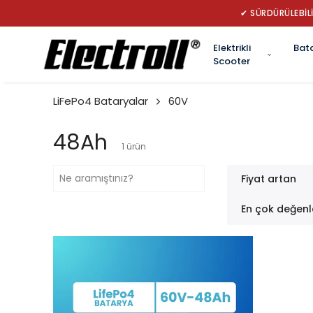
✔ SÜRDÜRÜLEBİLİ
Elektrikli
Bat
Scooter
LiFePo4 Bataryalar
60V
48Ah
1
ürün
Fiyat artan
En çok değenl