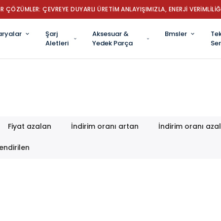
R ÇÖZÜMLER: ÇEVREYE DUYARLI ÜRETİM ANLAYIŞIMIZLA, ENERJİ VERİMLİLİĞ
aryalar
Şarj
Aksesuar &
Bmsler
Tek
Aletleri
Yedek Parça
Ser
Fiyat azalan
İndirim oranı artan
İndirim oranı aza
endirilen