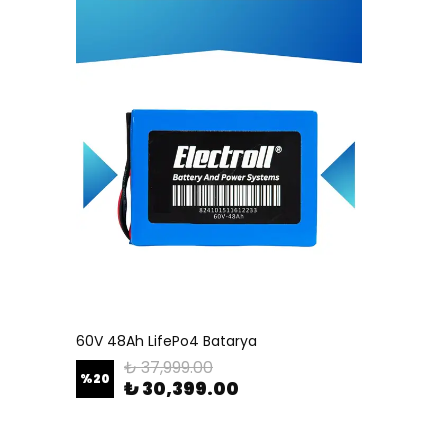
60V 48Ah LifePo4 Batarya
₺ 37,999.00
%
20
₺ 30,399.00