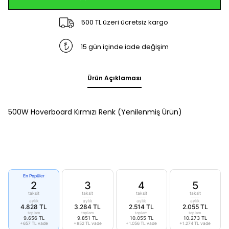
500 TL üzeri ücretsiz kargo
15 gün içinde iade değişim
Ürün Açıklaması
500W Hoverboard Kırmızı Renk (Yenilenmiş Ürün)
En Popüler
2
3
4
5
taksit
taksit
taksit
taksit
aylık
aylık
aylık
aylık
4.828 TL
3.284 TL
2.514 TL
2.055 TL
toplam
toplam
toplam
toplam
9.656 TL
9.851 TL
10.055 TL
10.273 TL
+657 TL vade
+852 TL vade
+1.056 TL vade
+1.274 TL vade