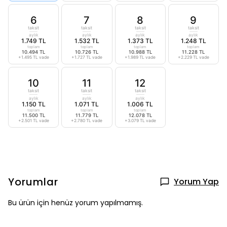
6
7
8
9
taksit
taksit
taksit
taksit
aylık
aylık
aylık
aylık
1.749 TL
1.532 TL
1.373 TL
1.248 TL
toplam
toplam
toplam
toplam
10.494 TL
10.726 TL
10.988 TL
11.228 TL
+1.495 TL vade
+1.727 TL vade
+1.989 TL vade
+2.229 TL vade
10
11
12
taksit
taksit
taksit
aylık
aylık
aylık
1.150 TL
1.071 TL
1.006 TL
toplam
toplam
toplam
11.500 TL
11.779 TL
12.078 TL
+2.501 TL vade
+2.780 TL vade
+3.079 TL vade
Yorumlar
Yorum Yap
Bu ürün için henüz yorum yapılmamış.