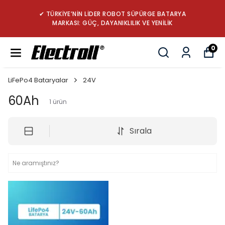
✔ TÜRKİYE’NİN LİDER ROBOT SÜPÜRGE BATARYA
MARKASI: GÜÇ, DAYANIKLILIK VE YENİLİK
0
LiFePo4 Bataryalar
24V
60Ah
1
ürün
Sırala