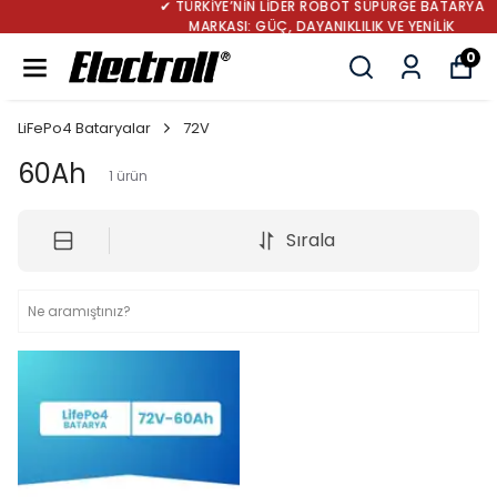
✔ TÜRKİYE’NİN LİDER ROBOT SÜPÜRGE BATARYA
MARKASI: GÜÇ, DAYANIKLILIK VE YENİLİK
0
LiFePo4 Bataryalar
72V
60Ah
1
ürün
Sırala