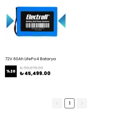
72V 60Ah LifePo4 Batarya
₺ 56,879.00
%
20
₺ 45,499.00
1