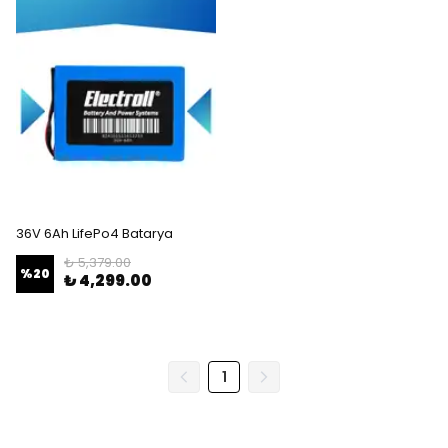
36V 6Ah LifePo4 Batarya
₺ 5,379.00
%
20
₺ 4,299.00
1