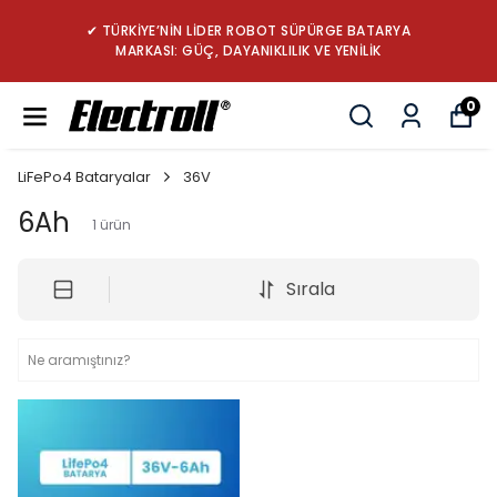
✔ TÜRKİYE’NİN LİDER ROBOT SÜPÜRGE BATARYA
MARKASI: GÜÇ, DAYANIKLILIK VE YENİLİK
0
LiFePo4 Bataryalar
36V
6Ah
1
ürün
Sırala