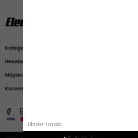
Kategoriler
Hesabım
Müşteri Hizmetleri
Kurumsal
Alışveriş deneyiminizi iyileştirmek için
yasal düzenlemelere uygun çerezler
(cookies) kullanıyoruz. Detaylı bilgiye
Gizlilik ve Çerez Politikası
sayfamızdan
Filtreleri temizle
erişebilirsiniz.
Anladım