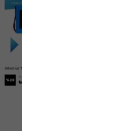
Altemur T-14 Batarya (Standart Kapasite) LiFePO4 72V 30Ah Elektrikli Motosiklet Bataryası
Altemur Zuma 18 Batarya (Standart Kapasite) LiFePO4 72V 24Ah Elektrikli Motosiklet Bataryası
₺ 28,749.00
₺ 26,879.00
%
20
%
20
₺ 22,999.00
₺ 21,499.00
1