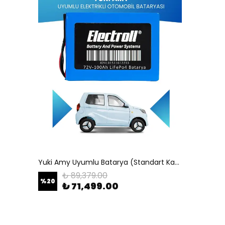
Yuki Amy Uyumlu Batarya (Standart Kapasite) Lifepo4 72V 100AH Elektrikli Otomobil Bataryası
₺ 89,379.00
%
20
₺ 71,499.00