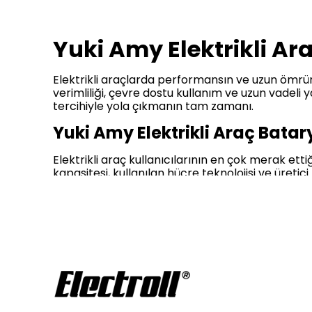
Yuki Amy Elektrikli Ar
Elektrikli araçlarda performansın ve uzun ömrü
verimliliği, çevre dostu kullanım ve uzun vadel
tercihiyle yola çıkmanın tam zamanı.
Yuki Amy Elektrikli Araç Batary
Elektrikli araç kullanıcılarının en çok merak ett
kapasitesi, kullanılan hücre teknolojisi ve üret
72V 100AH Elektrikli Otomobil Bataryası
gibi
çözümler sunmaktadır.
Dayanıklı Yuki Amy Araç Bataryaları
, uzun 
indirimler
sayesinde bütçenize uygun modelleri 
sahiplerine büyük avantajlar sağlamaktadır.
Yuki Amy Elektrikli Araç Batary
Yuki Amy Elektrikli Araç Bataryaları
, yenilik