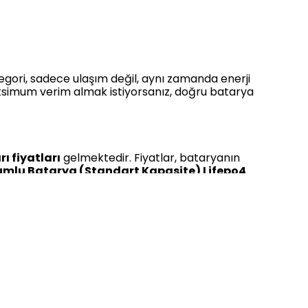
tegori, sadece ulaşım değil, aynı zamanda enerji
aksimum verim almak istiyorsanız, doğru batarya
ı fiyatları
gelmektedir. Fiyatlar, bataryanın
mlu Batarya (Standart Kapasite) Lifepo4
ans beklentisine sahip kullanıcılar için ideal
 ulaşılabilir hale gelmektedir. Özellikle
iyatla buluşturmakta ve elektrikli araç
irgin özelliği,
LiFePO4 (Lityum Demir Fosfat)