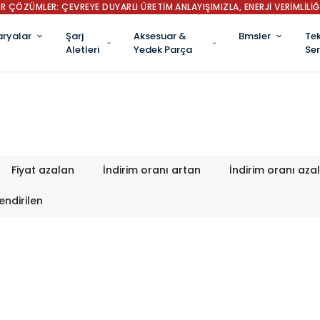
R ÇÖZÜMLER: ÇEVREYE DUYARLI ÜRETİM ANLAYIŞIMIZLA, ENERJİ VERİMLİLİĞ
aryalar
Şarj
Aksesuar &
Bmsler
Tek
Aletleri
Yedek Parça
Ser
Fiyat azalan
İndirim oranı artan
İndirim oranı aza
endirilen