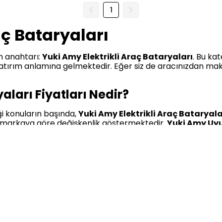
1
aç Bataryaları
n anahtarı:
Yuki Amy Elektrikli Araç Bataryaları
. Bu ka
i yatırım anlamına gelmektedir. Eğer siz de aracınızdan m
aları Fiyatları Nedir?
iği konuların başında,
Yuki Amy Elektrikli Araç Bataryalar
ici markaya göre değişkenlik göstermektedir.
Yuki Amy Uyu
 yüksek kapasiteli seçenekler, uzun menzil ve güçlü perform
ömürlü kullanım vadederken,
kampanya
dönemlerinde daha
bulmak mümkündür. Bu bataryalar, yüksek kaliteyi uygun f
aları Özellikleri Nelerdir?
çi teknolojilerle donatılmış ürünlerdir. Bu bataryaların en bel