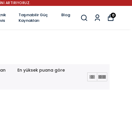
İNİ ARTIRIYORUZ.
nik
Taşınabilir Güç
Blog
0
vis
Kaynakları
lan
En yüksek puana göre