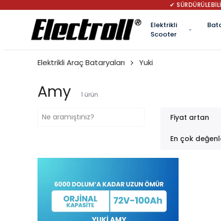
✔ SÜRDÜRÜLEBİLİ
Elektrikli
Bat
Scooter
Elektrikli Araç Bataryaları
Yuki
Amy
1
ürün
Fiyat artan
En çok değenl