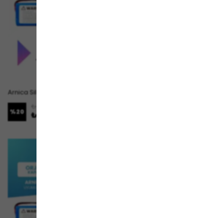
Arnica Sil Süpür ET13350 Uyumlu Batarya (MAKSİMUM KAPASİTE) 7000mah Pil Robot Süpürge Bataryası
Arnica Sil Süpür ET13350 Uyumlu Batarya (ULTRA YÜKSEK KAPASİTE) 6400mah Pil Robot Süpürge Bataryası
₺ 2,499.00
₺ 2,189.00
%
20
%
20
₺ 1,999.00
₺ 1,749.00