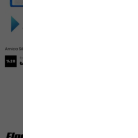
Arnica Sil Süpür ET13350 Uyumlu Batarya (STANDART KAPASİTE) 5200mah Pil Robot Süpürge Bataryası
₺ 1,619.00
%
20
₺ 1,289.00
1