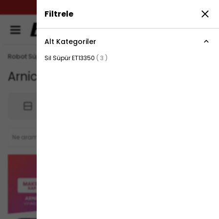
ÜRETİM ANLAYIŞIMIZLA, ENERJİ VERİMLİLİĞİNİ
Filtrele
ARTIRIYORUZ.
0
Alt Kategoriler
Robot Süpürge Bataryaları
Sil Süpür ET13350
(
3
)
Arnica
3
ürün
Filtrele
Sırala