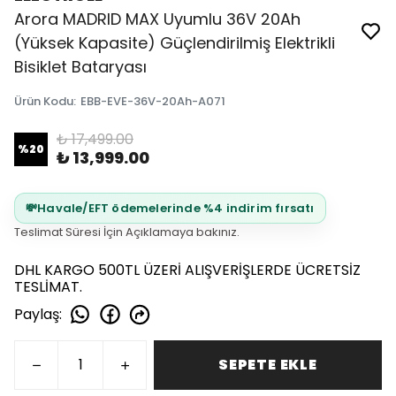
Arora MADRID MAX Uyumlu 36V 20Ah
(Yüksek Kapasite) Güçlendirilmiş Elektrikli
Bisiklet Bataryası
Ürün Kodu
:
EBB-EVE-36V-20Ah-A071
₺ 17,499.00
%
20
₺ 13,999.00
💸
Havale/EFT ödemelerinde %4 indirim fırsatı
Teslimat Süresi İçin Açıklamaya bakınız.
DHL KARGO 500TL ÜZERİ ALIŞVERİŞLERDE ÜCRETSİZ
TESLİMAT.
Paylaş
:
SEPETE EKLE