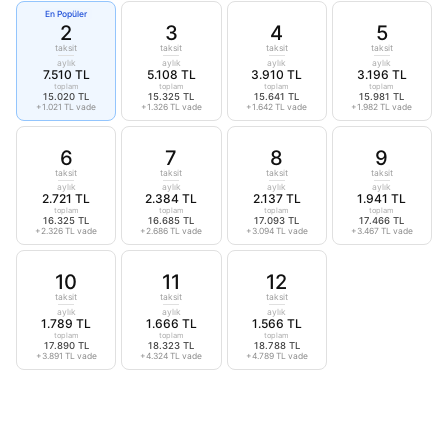
En Popüler
2
3
4
5
taksit
taksit
taksit
taksit
aylık
aylık
aylık
aylık
7.510 TL
5.108 TL
3.910 TL
3.196 TL
toplam
toplam
toplam
toplam
15.020 TL
15.325 TL
15.641 TL
15.981 TL
+1.021 TL vade
+1.326 TL vade
+1.642 TL vade
+1.982 TL vade
6
7
8
9
taksit
taksit
taksit
taksit
aylık
aylık
aylık
aylık
2.721 TL
2.384 TL
2.137 TL
1.941 TL
toplam
toplam
toplam
toplam
16.325 TL
16.685 TL
17.093 TL
17.466 TL
+2.326 TL vade
+2.686 TL vade
+3.094 TL vade
+3.467 TL vade
10
11
12
taksit
taksit
taksit
aylık
aylık
aylık
1.789 TL
1.666 TL
1.566 TL
toplam
toplam
toplam
17.890 TL
18.323 TL
18.788 TL
+3.891 TL vade
+4.324 TL vade
+4.789 TL vade