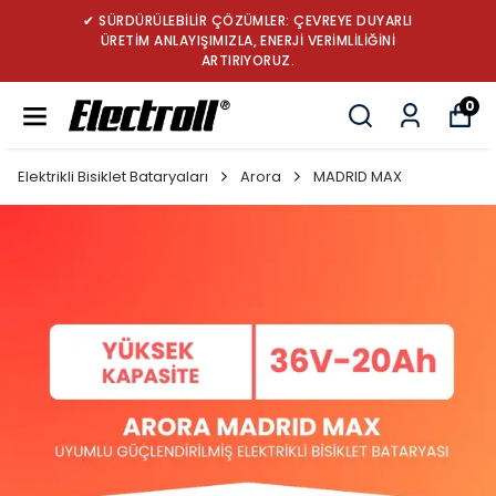
✔ TÜRKİYE’NİN LİDER ROBOT SÜPÜRGE BATARYA
MARKASI: GÜÇ, DAYANIKLILIK VE YENİLİK
0
Elektrikli Bisiklet Bataryaları
Arora
MADRID MAX