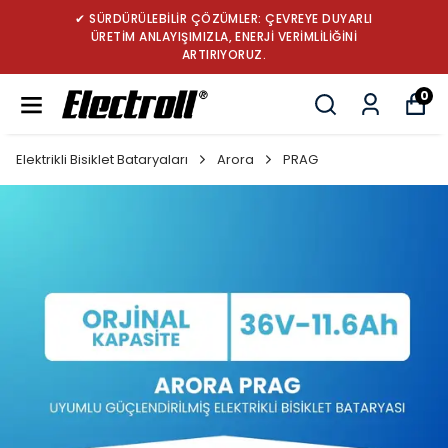
UYARLI
✔ TÜRKİYE’NİN LİDER ROBOT SÜPÜRGE B
ĞİNİ
MARKASI: GÜÇ, DAYANIKLILIK VE YENİL
0
Elektrikli Bisiklet Bataryaları
Arora
PRAG