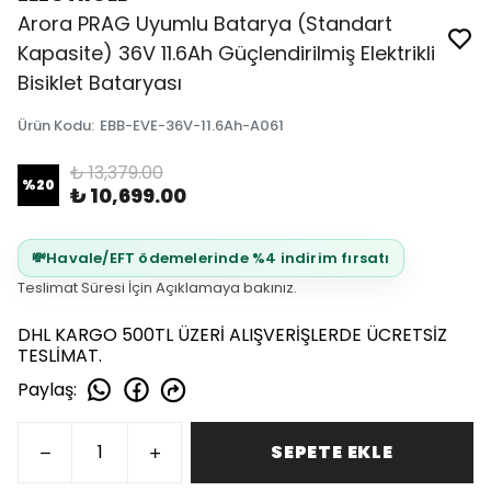
Arora PRAG Uyumlu Batarya (Standart
Kapasite) 36V 11.6Ah Güçlendirilmiş Elektrikli
Bisiklet Bataryası
Ürün Kodu
:
EBB-EVE-36V-11.6Ah-A061
₺ 13,379.00
%
20
₺ 10,699.00
💸
Havale/EFT ödemelerinde %4 indirim fırsatı
Teslimat Süresi İçin Açıklamaya bakınız.
DHL KARGO 500TL ÜZERİ ALIŞVERİŞLERDE ÜCRETSİZ
TESLİMAT.
Paylaş
:
SEPETE EKLE