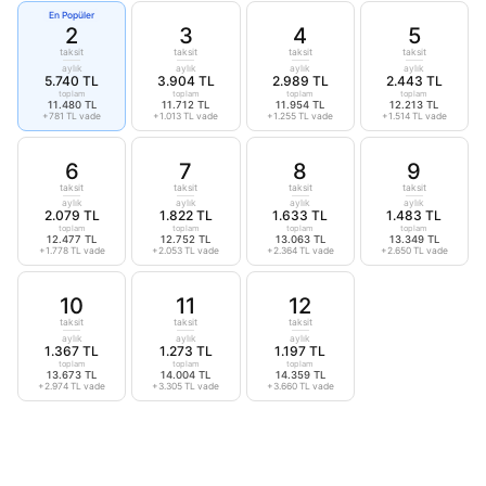
En Popüler
2
3
4
5
taksit
taksit
taksit
taksit
aylık
aylık
aylık
aylık
5.740 TL
3.904 TL
2.989 TL
2.443 TL
toplam
toplam
toplam
toplam
11.480 TL
11.712 TL
11.954 TL
12.213 TL
+781 TL vade
+1.013 TL vade
+1.255 TL vade
+1.514 TL vade
6
7
8
9
taksit
taksit
taksit
taksit
aylık
aylık
aylık
aylık
2.079 TL
1.822 TL
1.633 TL
1.483 TL
toplam
toplam
toplam
toplam
12.477 TL
12.752 TL
13.063 TL
13.349 TL
+1.778 TL vade
+2.053 TL vade
+2.364 TL vade
+2.650 TL vade
10
11
12
taksit
taksit
taksit
aylık
aylık
aylık
1.367 TL
1.273 TL
1.197 TL
toplam
toplam
toplam
13.673 TL
14.004 TL
14.359 TL
+2.974 TL vade
+3.305 TL vade
+3.660 TL vade