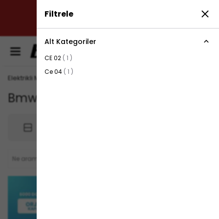
✔ SÜRDÜRÜLEBİLİR ÇÖZÜMLER: ÇEVREYE DUYARLI
Filtrele
ÜRETİM ANLAYIŞIMIZLA, ENERJİ VERİMLİLİĞİNİ
ARTIRIYORUZ.
Alt Kategoriler
0
CE 02
(
1
)
Ce 04
(
1
)
Elektrikli Motosiklet Bataryaları
Bmw
2
ürün
Filtrele
Sırala