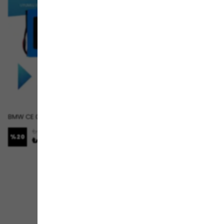
BMW CE 02 Batarya (Standart Kapasite) LiFePO4 48V 90Ah Elektrikli Motosiklet Bataryası
Bmw Ce 04 Uyumlu Batarya (Standart Kapasite) LiFePO4 147.6V 60Ah Elektrikli Motorsiklet Batarya Tamir, Revizyon ve Pil Yenileme
₺ 53,129.00
₺ 149,999.00
%
20
%
20
₺ 42,499.00
₺ 119,999.00
1