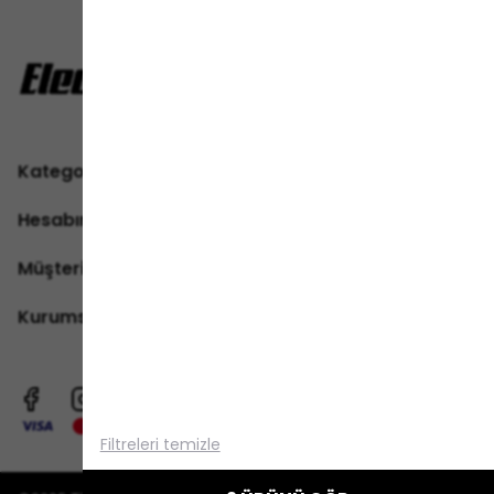
Kategoriler
Hesabım
Müşteri Hizmetleri
Kurumsal
Alışveriş deneyiminizi iyileştirmek için
yasal düzenlemelere uygun çerezler
(cookies) kullanıyoruz. Detaylı bilgiye
Gizlilik ve Çerez Politikası
sayfamızdan
Filtreleri temizle
erişebilirsiniz.
Anladım