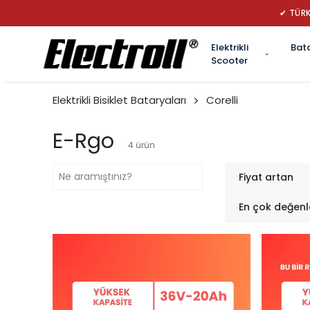
✔ TÜRK
Elektrikli
Bat
Scooter
Elektrikli Bisiklet Bataryaları
Corelli
E-Rgo
4
ürün
Fiyat artan
En çok değenl