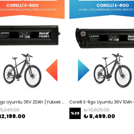
Corelli E-Rgo Uyumlu 36V 20Ah (Yüksek Kapasite) Güçlendirilmiş Elektrikli Bisiklet Batarya Tamir, Revizyon ve Pil Yenileme
15,249.00
₺ 10,629.00
%
20
12,199.00
₺ 8,499.00