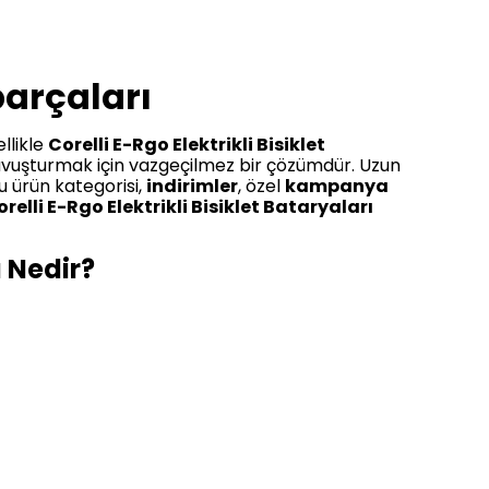
parçaları
llikle
Corelli E-Rgo Elektrikli Bisiklet
kavuşturmak için vazgeçilmez bir çözümdür. Uzun
u ürün kategorisi,
indirimler
, özel
kampanya
relli E-Rgo Elektrikli Bisiklet Bataryaları
ı Nedir?
pasitesine ve üretici markasına göre değişkenlik
ına sahip olabilmektedir. Örneğin,
Corelli E-Rgo
re göre daha yüksek enerji depolama kapasitesi
ilmiş Elektrikli Bisiklet Bataryası
, daha
ıcı ihtiyacına ve beklentilere göre farklılık