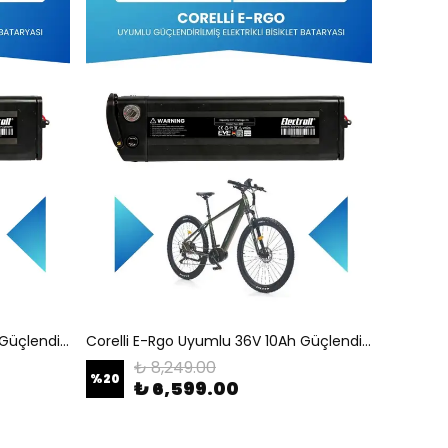
Corelli E-Rgo Uyumlu 36V 10Ah Güçlendirilmiş Elektrikli Bisiklet Bataryası
Corelli E-Rgo Uyumlu 36V 10Ah Güçlendirilmiş Elektrikli Bisiklet Batarya Tamir, Revizyon ve Pil Yenileme
₺ 8,249.00
%
20
₺ 6,599.00