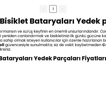
1
i Bisiklet Bataryaları Yedek 
erformansın ve sürüş keyfinin en önemli unsurlarındandır. Öze
ni yeniden canlandırmak ve bisikletinizi ilk günkü gücüne 
a sahip olmak isteyen kullanıcılar için özenle hazırlanan b
oll
güvencesiyle sunulmakta; siz de vakit kaybetmeden
Co
rsiniz.
et Bataryaları Yedek Parçaları Fiyatlar
yedek parçaları fiyatları
, ürünün teknik özelliklerine, ka
n sürüş mesafesi sunarken biraz daha yüksek fiyat aralığ
ilmiş Elektrikli Bisiklet Bataryası
, standart modelle
r. Buna karşın,
Corelli E-Rgo Uyumlu 36V 10Ah Güçlendir
r alternatiftir.
 yedek parçaları ne kadar
sorusuna verilecek yanıt, kullan
ından en uygun fiyat politikasıyla sunulmaktadır.