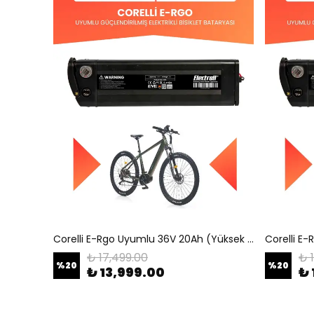
Corelli E-Rgo Uyumlu 36V 20Ah (Yüksek Kapasite) Güçlendirilmiş Elektrikli Bisiklet Bataryası
₺ 17,499.00
₺ 
%
20
%
20
₺ 13,999.00
₺ 