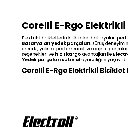
Corelli E-Rgo Elektrikl
Elektrikli bisikletlerin kalbi olan bataryalar, p
Bataryaları yedek parçaları
, sürüş deneyimi
ömürlü, yüksek performanslı ve orijinal parçalar
seçenekleri ve
hızlı kargo
avantajları ile
Electr
Yedek parçaları satın al
ayrıcalığını yaşayabili
Corelli E-Rgo Elektrikli Bisikl
Corelli E-Rgo Elektrikli Bisiklet Bataryaları 
göstermektedir. Yüksek kapasiteli çözümler, uzu
Uyumlu 36V 20Ah (Yüksek Kapasite) Güçlendir
sunduğu için premium segmentte yer almaktadı
ekonomik ve şehir içi kullanım için uygun fiyatlı bi
Corelli E-Rgo Elektrikli Bisiklet Bataryaları
göstermekle birlikte, tüm ürünler
Electroll
taraf