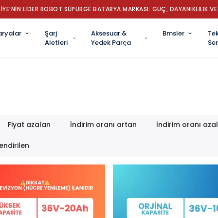
İYE’NİN LİDER ROBOT SÜPÜRGE BATARYA MARKASI: GÜÇ, DAYANIKLILIK VE 
aryalar
Şarj
Aksesuar &
Bmsler
Tek
Aletleri
Yedek Parça
Ser
Fiyat azalan
İndirim oranı artan
İndirim oranı aza
endirilen