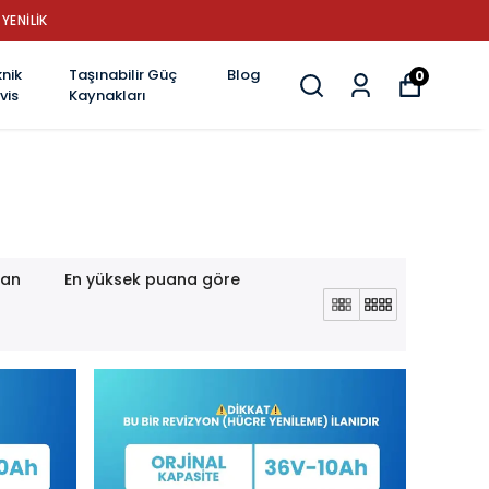
YENİLİK
nik
Taşınabilir Güç
Blog
0
vis
Kaynakları
lan
En yüksek puana göre