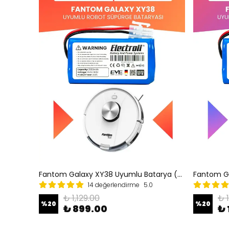
Fantom Galaxy XY38 Uyumlu Batarya (YÜKSEK KAPASİTE) 2800mah Pil Robot Süpürge Bataryası Değişimi
14 değerlendirme
5.0
₺ 1,129.00
₺ 
%
20
%
20
₺ 899.00
₺ 