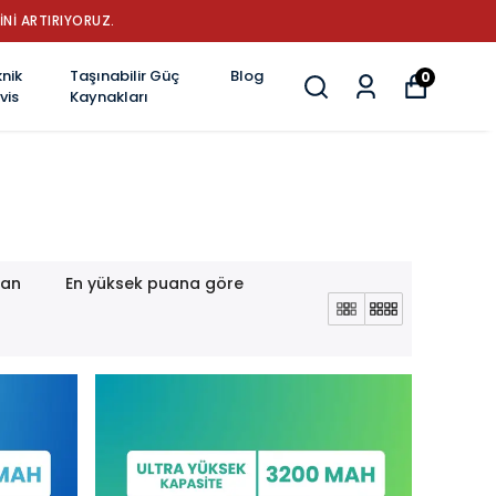
 BATARYA MARKASI: GÜÇ, DAYANIKLILIK VE YENİLİK
nik
Taşınabilir Güç
Blog
0
vis
Kaynakları
lan
En yüksek puana göre