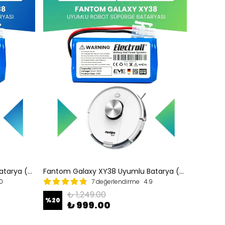
Fantom Galaxy XY38 Uyumlu Batarya (ORJİNAL KAPASİTE) 2600mah Pil Robot Süpürge Bataryası Değişimi
Fantom Galaxy XY38 Uyumlu Batarya (ULTRA YÜKSEK KAPASİTE) 3200mah Pil Robot Süpürge Bataryası
0
7 değerlendirme
4.9
₺ 1,249.00
%
20
₺ 999.00