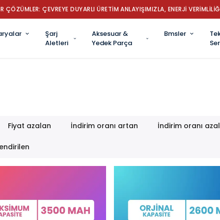
✔ TÜRKİYE’NİN LİDER ROBOT SÜPÜRGE
aryalar
Şarj
Aksesuar &
Bmsler
Tek
Aletleri
Yedek Parça
Ser
Fiyat azalan
İndirim oranı artan
İndirim oranı aza
endirilen