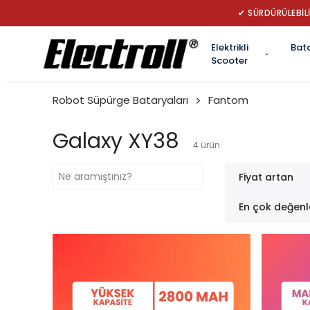
Elektrikli
Bat
Scooter
Robot Süpürge Bataryaları
Fantom
Galaxy XY38
4
ürün
Fiyat artan
En çok değenl