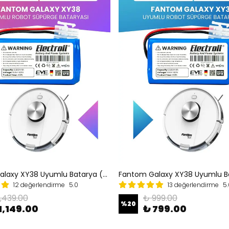
Fantom Galaxy XY38 Uyumlu Batarya (MAKSİMUM KAPASİTE) 3500mah Pil Robot Süpürge Bataryası Değişimi
12 değerlendirme
5.0
13 değerlendirme
5.
1,439.00
₺ 999.00
%
20
1,149.00
₺ 799.00