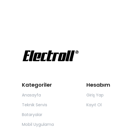
Kategoriler
Hesabım
Anasayfa
Giriş Yap
Teknik Servis
Kayıt Ol
Bataryalar
Mobil Uygulama