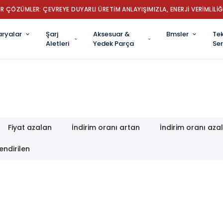
R ÇÖZÜMLER: ÇEVREYE DUYARLI ÜRETİM ANLAYIŞIMIZLA, ENERJİ VERİMLİLİĞ
aryalar
Şarj
Aksesuar &
Bmsler
Tek
Aletleri
Yedek Parça
Ser
Fiyat azalan
İndirim oranı artan
İndirim oranı aza
endirilen