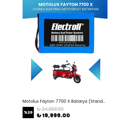
Motolux Fayton 7700 X Batarya (Standart Kapasite) LiFePO4 60V 30Ah Elektrikli Motosiklet Bataryası
₺ 24,999.00
%
20
₺ 19,999.00