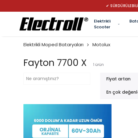
✔ SÜRDÜRÜLEBİLİ
Elektrikli
Bat
Scooter
Elektrikli Moped Bataryaları
Motolux
Fayton 7700 X
1
ürün
Fiyat artan
En çok değenl