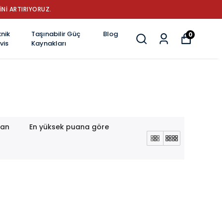
İNİ ARTIRIYORUZ.
nik
Taşınabilir Güç
Blog
0
vis
Kaynakları
lan
En yüksek puana göre