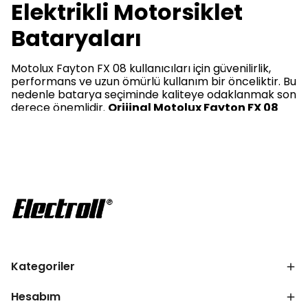
Elektrikli Motorsiklet
Bataryaları
Motolux Fayton FX 08 kullanıcıları için güvenilirlik,
performans ve uzun ömürlü kullanım bir önceliktir. Bu
nedenle batarya seçiminde kaliteye odaklanmak son
derece önemlidir.
Orijinal Motolux Fayton FX 08
Elektrikli Motorsiklet Bataryaları
, uzun
yolculuklarda sizi yarı yolda bırakmazken, yüksek
performans beklentisini de fazlasıyla
karşılamaktadır.
Electroll
markasının üretmiş olduğu
Motolux Fayton FX 08 Uyumlu Batarya
(Standart Kapasite) LiFePO4 60V 24Ah Elektrikli
Motorsiklet Bataryası
, bu beklentilere net bir yanıt
vermektedir. Aracınızın performansını artırmak ve
yolculuklarınızı güvenle sürdürmek için şimdi
Motolux Fayton FX 08 Elektrikli Motorsiklet
Bataryaları satın al
ve kaliteyi fark et.
Kategoriler
Motolux Fayton FX 08 Elektrikli
Motorsiklet Bataryaları Fiyatları
Hesabım