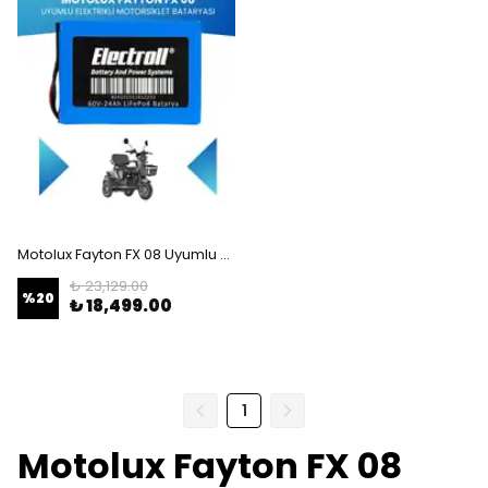
Motolux Fayton FX 08 Uyumlu Batarya (Standart Kapasite) LiFePO4 60V 24Ah Elektrikli Motorsiklet Bataryası
₺ 23,129.00
%
20
₺ 18,499.00
1
Motolux Fayton FX 08