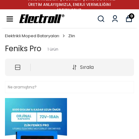
ÜRETİM ANLAYIŞIMIZLA, ENERJİ VERİMLİLİĞİNİ
ARTIRIYORUZ.
0
Elektrikli Moped Bataryaları
Zlin
Feniks Pro
1
ürün
Sırala