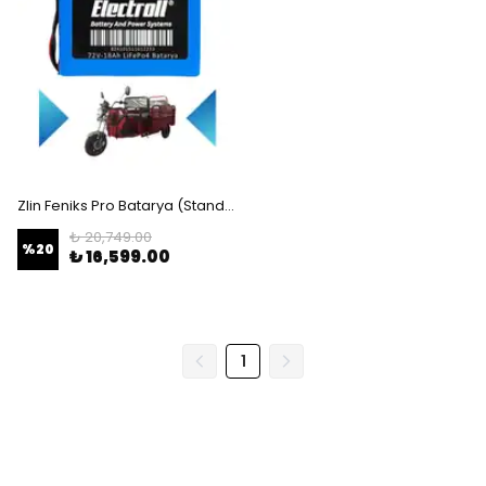
Zlin Feniks Pro Batarya (Standart Kapasite) LiFePO4 72V 18Ah Elektrikli Motosiklet Bataryası
₺ 20,749.00
%
20
₺ 16,599.00
1