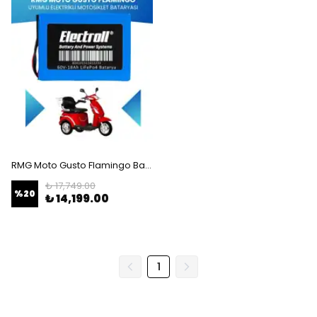
RMG Moto Gusto Flamingo Batarya (Standart Kapasite) LiFePO4 60V 18Ah Elektrikli Motosiklet Bataryası
₺ 17,749.00
%
20
₺ 14,199.00
1