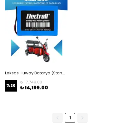
Leksas Huway Batarya (Standart Kapasite) LiFePO4 60V 18Ah Elektrikli Motosiklet Bataryası
₺ 17,749.00
%
20
₺ 14,199.00
1