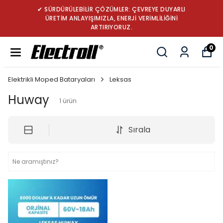
✔ SÜRDÜRÜLEBİLİR ÇÖZÜMLER: ÇEVREYE DUYARLI
ÜRETİM ANLAYIŞIMIZLA, ENERJİ VERİMLİLİĞİNİ
ARTIRIYORUZ.
0
Elektrikli Moped Bataryaları
Leksas
Huway
1
ürün
Sırala