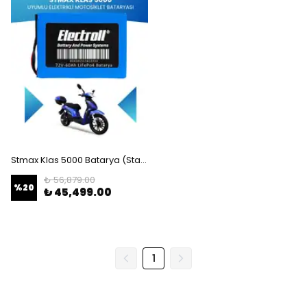
Stmax Klas 5000 Batarya (Standart Kapasite) LiFePO4 72V 60Ah Elektrikli Motosiklet Bataryası
₺ 56,879.00
%
20
₺ 45,499.00
1