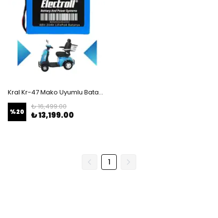
Kral Kr-47 Mako Uyumlu Batarya (Standart Kapasite) LiFePO4 48V 20Ah Elektrikli Motorsiklet Bataryası
₺ 16,499.00
%
20
₺ 13,199.00
1