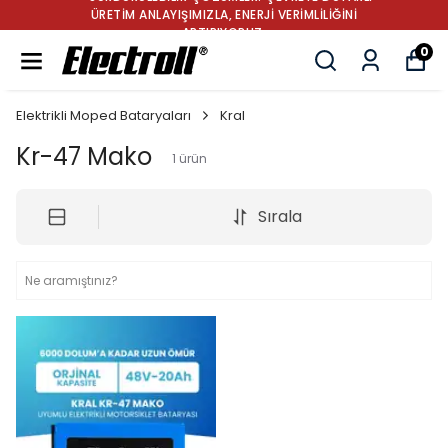
ÜRETİM ANLAYIŞIMIZLA, ENERJİ VERİMLİLİĞİNİ
ARTIRIYORUZ.
0
Elektrikli Moped Bataryaları
Kral
Kr-47 Mako
1
ürün
Sırala