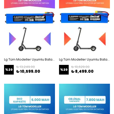
Lg Tüm Modeller Uyumlu Batarya (Maksimum Kapasite) 36v 12.800Mah Elektrikli Scooter Bataryası
Lg Tüm Modeller Uyumlu Batarya (Yüksek Kapasite) 36v 9.600Mah Elektrikli Scooter Bataryası
₺ 13,249.00
₺ 10,629.00
%
20
%
20
₺ 10,599.00
₺ 8,499.00