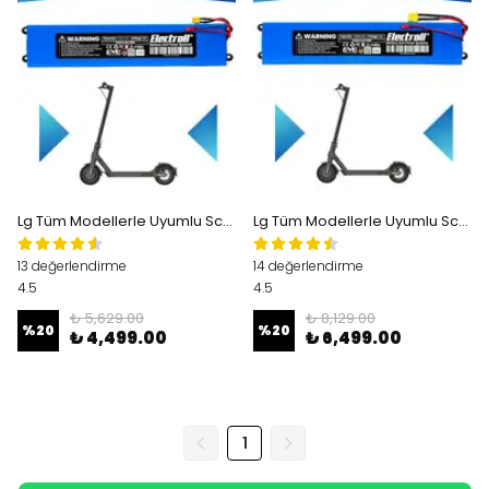
Lg Tüm Modellerle Uyumlu Scooter Batarya 36v 6000mah (EKO KAPASİTE) Pil Elektrikli Scooter Bataryası
Lg Tüm Modellerle Uyumlu Scooter Batarya 36v 7.800mAh Pil Elektrikli Scooter Bataryası Değişimi
13 değerlendirme
14 değerlendirme
4.5
4.5
₺ 5,629.00
₺ 8,129.00
%
20
%
20
₺ 4,499.00
₺ 6,499.00
1