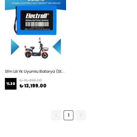
Sfm Lili Yk Uyumlu Batarya (Standart Kapasite) LiFePO4 48V 20Ah Elektrikli Motorsiklet Bataryası
₺ 16,499.00
%
20
₺ 13,199.00
1