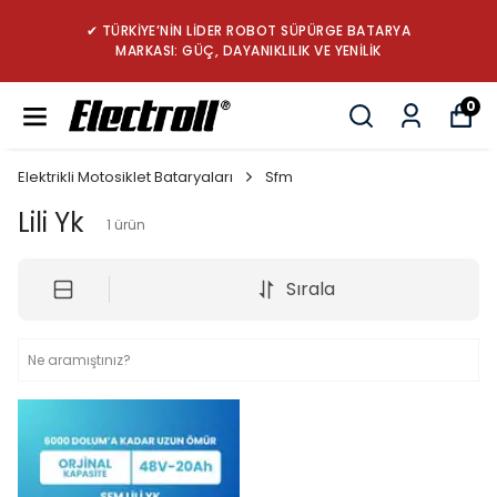
✔ TÜRKİYE’NİN LİDER ROBOT SÜPÜRGE BATARYA
MARKASI: GÜÇ, DAYANIKLILIK VE YENİLİK
0
Elektrikli Motosiklet Bataryaları
Sfm
Lili Yk
1
ürün
Sırala