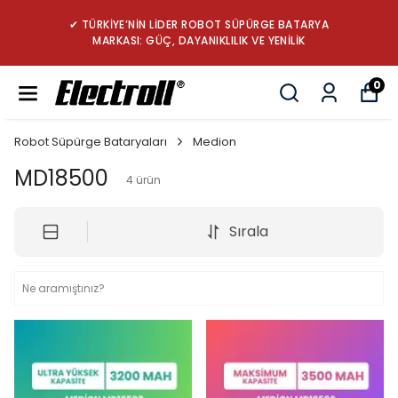
✔ TÜRKİYE’NİN LİDER ROBOT SÜPÜRGE BATARYA
MARKASI: GÜÇ, DAYANIKLILIK VE YENİLİK
0
Robot Süpürge Bataryaları
Medion
MD18500
4
ürün
Sırala