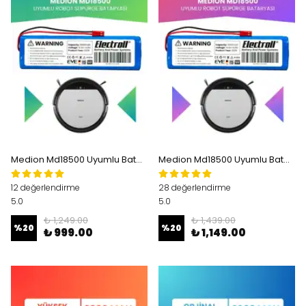
Medion Md18500 Uyumlu Batarya (ULTRA YÜKSEK KAPASİTE) 3200mah Pil Robot Süpürge Bataryası Değişimi
Medion Md18500 Uyumlu Batarya (MAKSİMUM KAPASİTE) 3500mah Pil Robot Süpürge Bataryası Değişimi
12 değerlendirme
28 değerlendirme
5.0
5.0
₺ 1,249.00
₺ 1,439.00
%
20
%
20
₺ 999.00
₺ 1,149.00