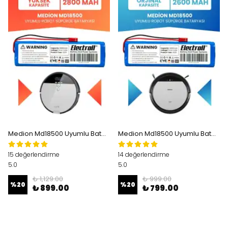
Medion Md18500 Uyumlu Batarya (YÜKSEK KAPASİTE) 2800mah Pil Robot Süpürge Bataryası Değişimi
Medion Md18500 Uyumlu Batarya (ORJİNAL KAPASİTE) 2600mah Pil Robot Süpürge Bataryası Değişimi
15 değerlendirme
14 değerlendirme
5.0
5.0
₺ 1,129.00
₺ 999.00
%
20
%
20
₺ 899.00
₺ 799.00