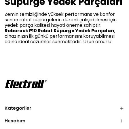
Süpürge Yedek Parçaları
Zemin temizliğinde yüksek performans ve konfor
sunan robot süpürgelerin düzenli çalışabilmesi için
yedek parça kalitesi hayati öneme sahiptir.
Roborock P10 Robot Süpürge Yedek Parçaları
,
cihazınızın ilk günkü performansını koruyabilmesi
adına ideal çözümler sunmaktadır. Uzun ömürlü
kullanım, yüksek temizlik verimliliği ve kolay bakım
için doğru yedek parça seçimi şimdi her
zamankinden daha önemli hale gelmiştir.
Roborock P10 Robot Süpürge Yedek
Parçaları Fiyatları Nedir?
Temizlik teknolojisinde yüksek standartlara sahip
Roborock P10 Robot Süpürge Yedek Parçaları
fiyatları
, ürünün kalitesine ve içeriğine göre farklılık
göstermektedir. Tekli parçalardan oluşan ekonomik
Kategoriler
çözümlerle birlikte, set halinde sunulan avantajlı
kombinasyonlar da kullanıcıların tercihine
sunulmaktadır. Özellikle
Roborock P10 Robot
Hesabım
Süpürge Uyumlu Yedek Parça Seti
, birçok temel