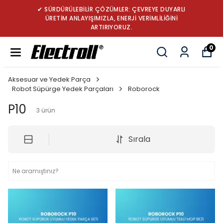
✔ SÜRDÜRÜLEBİLİR ÇÖZÜMLER: ÇEVREYE DUYARLI
ÜRETİM ANLAYIŞIMIZLA, ENERJİ VERİMLİLİĞİNİ
ARTIRIYORUZ.
0
Aksesuar ve Yedek Parça
Robot Süpürge Yedek Parçaları
Roborock
P10
3
ürün
Sırala