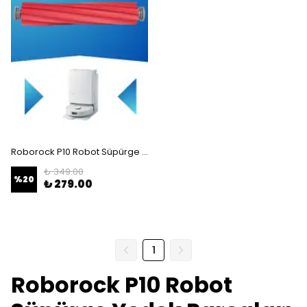
Roborock P10 Robot Süpürge Uyumlu Tekli Ana Fırça
₺ 349.00
%
20
₺ 279.00
1
Roborock P10 Robot