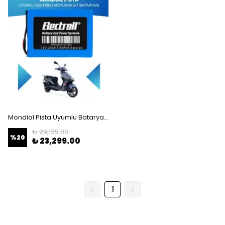
Mondial Pista Uyumlu Batarya (Standart Kapasite) LiFePO4 72V 26Ah Elektrikli Motorsiklet Bataryası
₺ 29,129.00
%
20
₺ 23,299.00
1