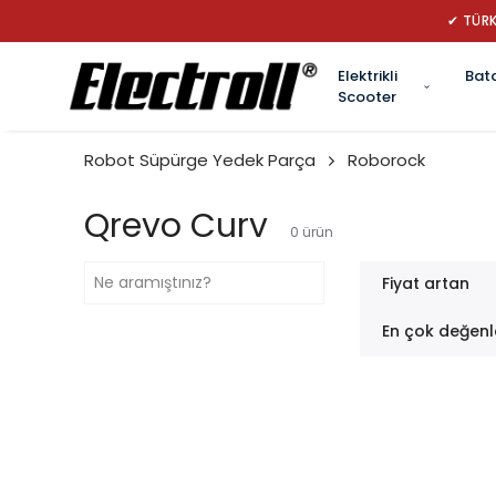
✔ TÜRK
Elektrikli
Bat
Scooter
Robot Süpürge Yedek Parça
Roborock
Qrevo Curv
0
ürün
Fiyat artan
En çok değenl