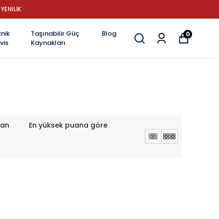
YENİLİK
nik
Taşınabilir Güç
Blog
0
vis
Kaynakları
lan
En yüksek puana göre