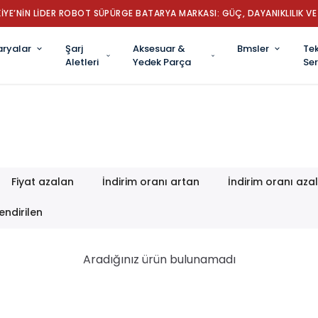
İYE’NİN LİDER ROBOT SÜPÜRGE BATARYA MARKASI: GÜÇ, DAYANIKLILIK VE 
aryalar
Şarj
Aksesuar &
Bmsler
Tek
Aletleri
Yedek Parça
Ser
Fiyat azalan
İndirim oranı artan
İndirim oranı aza
endirilen
Aradığınız ürün bulunamadı