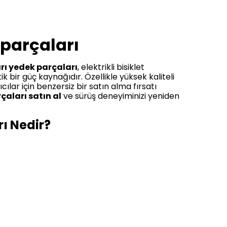
 parçaları
arı yedek parçaları
, elektrikli bisiklet
ik bir güç kaynağıdır. Özellikle yüksek kaliteli
cılar için benzersiz bir satın alma fırsatı
çaları satın al
ve sürüş deneyiminizi yeniden
rı Nedir?
ası ve teknik özelliklerine göre değişiklik
li Bisiklet Bataryası
, uzun menzil ve
ır. Bununla birlikte,
Electroll
markası
la karşılamaktadır.
k Kapasite) Güçlendirilmiş Elektrikli
u bataryalar, daha ekonomik çözümler arayan
panya
fırsatları ile daha erişilebilir fiyatlar elde