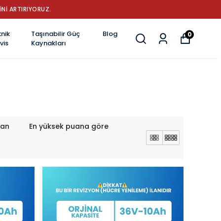
AYANIKLILIK VE YENİLİK
nik
Taşınabilir Güç
Blog
0
vis
Kaynakları
lan
En yüksek puana göre