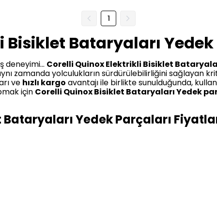
1
li Bisiklet Bataryaları Yedek
ş deneyimi...
Corelli Quinox Elektrikli Bisiklet Bataryal
aynı zamanda yolculukların sürdürülebilirliğini sağlayan krit
ları ve
hızlı kargo
avantajı ile birlikte sunulduğunda, kullanı
apmak için
Corelli Quinox Bisiklet Bataryaları Yedek par
let Bataryaları Yedek Parçaları Fiyatla
 yedek parçaları fiyatları
, ürünün kapasitesi, üretici mark
u 36V 20Ah (Yüksek Kapasite) Güçlendirilmiş Elektrik
er modellere kıyasla biraz daha yüksek konumlandırılmaktad
e hem de fiyat-performans açısından beklentileri fazlasıy
ilin yeni mi yoksa
Corelli Quinox Uyumlu 36V 20Ah (Yükse
ileme
gibi hizmetlerle yenilenmiş mi olduğudur. Revizyonl
i sunmaktadır. Tüm ürünlerde,
indirimler
ve dönemsel
kam