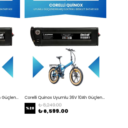
Corelli Quinox Uyumlu 36V 10Ah Güçlendirilmiş Elektrikli Bisiklet Bataryası
Corelli Quinox Uyumlu 36V 10Ah Güçlendirilmiş Elektrikli Bisiklet Batarya Tamir, Revizyon ve Pil Yenileme
₺ 8,249.00
%
20
₺ 6,599.00