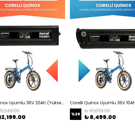
Corelli Quinox Uyumlu 36V 20Ah (Yüksek Kapasite) Güçlendirilmiş Elektrikli Bisiklet Batarya Tamir, Revizyon ve Pil Yenileme
15,249.00
₺ 10,629.00
%
20
12,199.00
₺ 8,499.00