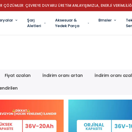
✔ TÜRKİYE’NİN LİDER ROBOT SÜPÜRGE BATARYA MARKASI: GÜÇ, D
aryalar
Şarj
Aksesuar &
Bmsler
Tek
Aletleri
Yedek Parça
Ser
Fiyat azalan
İndirim oranı artan
İndirim oranı aza
endirilen