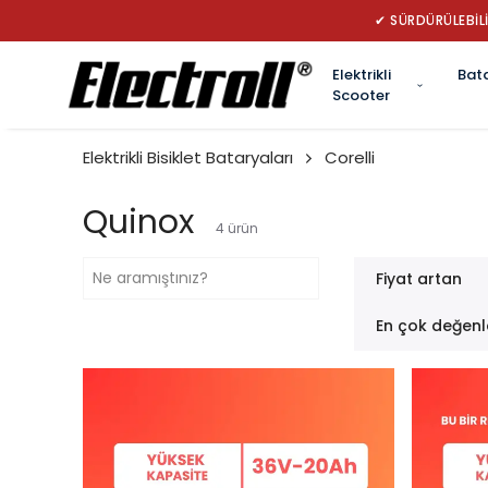
Elektrikli
Bat
Scooter
Elektrikli Bisiklet Bataryaları
Corelli
Quinox
4
ürün
Fiyat artan
En çok değenl