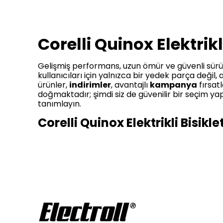
Corelli Quinox Elektrik
Gelişmiş performans, uzun ömür ve güvenli sürü
kullanıcıları için yalnızca bir yedek parça değil, 
ürünler,
indirimler
, avantajlı
kampanya
fırsat
doğmaktadır; şimdi siz de güvenilir bir seçim y
tanımlayın.
Corelli Quinox Elektrikli Bisik
Corelli Quinox Elektrikli Bisiklet Bataryaları
göstermektedir. Özellikle
Corelli Quinox Uyuml
dayanıklılık sunması nedeniyle fiyat olarak diğ
tarafından sunulan yedek bataryalar, hem kalit
Fiyatlar üzerinde etkili olan bir diğer unsur ise p
Bisiklet Batarya Tamir, Revizyon ve Pil Yen
kullanıcılar için oldukça cazip fiyat seçenekler
etmek mümkündür.