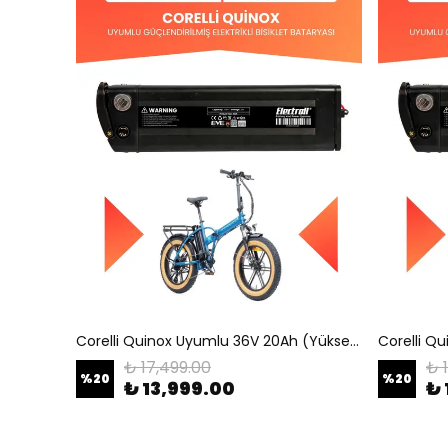
Corelli Quinox Uyumlu 36V 20Ah (Yüksek Kapasite) Güçlendirilmiş Elektrikli Bisiklet Bataryası
₺ 17,499.00
₺ 
%
20
%
20
₺ 13,999.00
₺ 