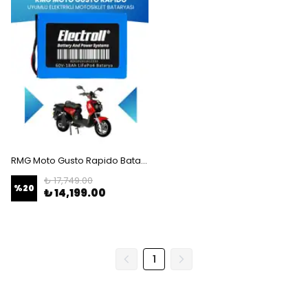
RMG Moto Gusto Rapido Batarya (Standart Kapasite) LiFePO4 60V 18Ah Elektrikli Motosiklet Bataryası
₺ 17,749.00
%
20
₺ 14,199.00
1