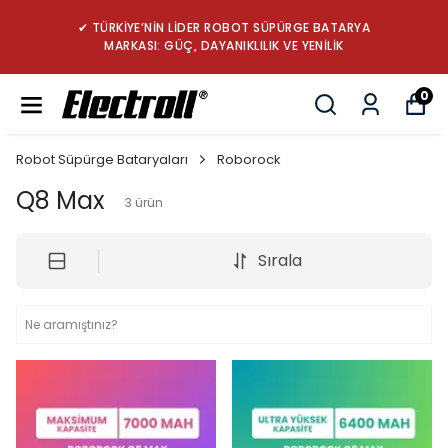
✔ TÜRKİYE’NİN LİDER ROBOT SÜPÜRGE BATARYA
MARKASI: GÜÇ, DAYANIKLILIK VE YENİLİK
0
Robot Süpürge Bataryaları
Roborock
Q8 Max
3
ürün
Sırala