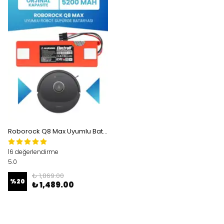
Roborock Q8 Max Uyumlu Batarya (ORJİNAL KAPASİTE) 5200mah Kutulu Robot Süpürge Bataryası Değişimi
16 değerlendirme
5.0
₺ 1,869.00
%
20
₺ 1,489.00