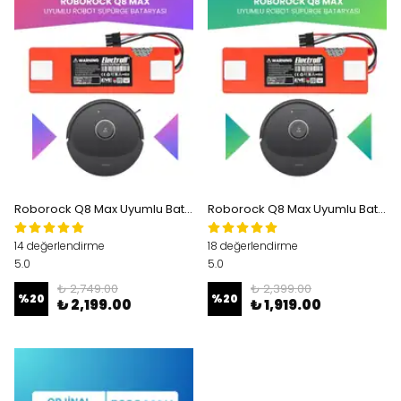
Roborock Q8 Max Uyumlu Batarya (MAKSİMUM KAPASİTE) 7000mah Kutulu Robot Süpürge Bataryası Değişimi
Roborock Q8 Max Uyumlu Batarya (ULTRA YÜKSEK KAPASİTE) 6400mah Robot Süpürge Bataryası Değişimi
14 değerlendirme
18 değerlendirme
5.0
5.0
₺ 2,749.00
₺ 2,399.00
%
20
%
20
₺ 2,199.00
₺ 1,919.00