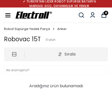
✔ TÜRKİYE’NİN LİDER ROBOT SÜPÜRGE BATARYA
MARKASI: GÜÇ, DAYANIKLILIK VE YENİLİK
0
Robot Süpürge Yedek Parça
Anker
Robovac 15T
0
ürün
Sırala
Aradığınız ürün bulunamadı