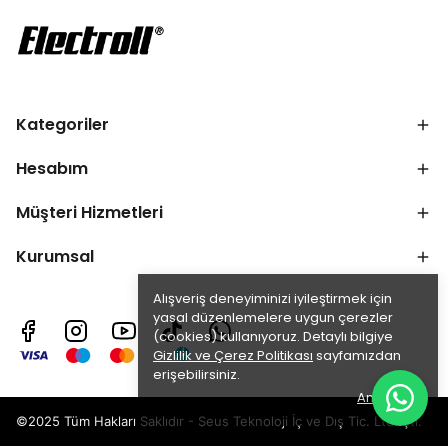
Kategoriler
Hesabım
Müşteri Hizmetleri
Kurumsal
Alışveriş deneyiminizi iyileştirmek için
yasal düzenlemelere uygun çerezler
(cookies) kullanıyoruz. Detaylı bilgiye
Gizlilik ve Çerez Politikası
sayfamızdan
erişebilirsiniz.
Anladım
©2025 Tüm Hakları Saklıdır - Seus Teknoloji İç ve Dış Tic. Ltd. Şti.