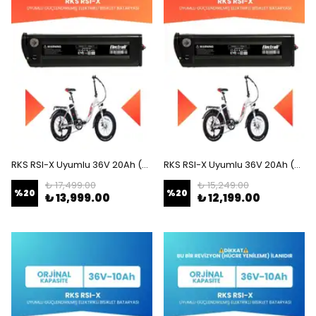
RKS RSI-X Uyumlu 36V 20Ah (Yüksek Kapasite) Güçlendirilmiş Elektrikli Bisiklet Bataryası
RKS RSI-X Uyumlu 36V 20Ah (Yüksek Kapasite) Güçlendirilmiş Elektrikli Bisiklet Batarya Tamir, Revizyon ve Pil Yenileme
₺ 17,499.00
₺ 15,249.00
%
20
%
20
₺ 13,999.00
₺ 12,199.00