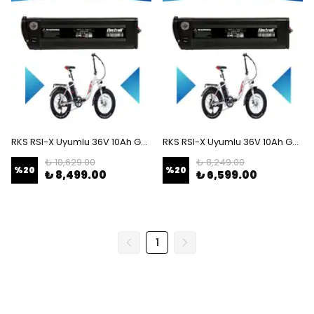
RKS RSI-X Uyumlu 36V 10Ah Güçlendirilmiş Elektrikli Bisiklet Bataryası
RKS RSI-X Uyumlu 36V 10Ah Güçlendirilmiş Elektrikli Bisiklet Batarya Tamir, Revizyon ve Pil Yenileme
₺ 10,629.00
₺ 8,249.00
%
20
%
20
₺ 8,499.00
₺ 6,599.00
1