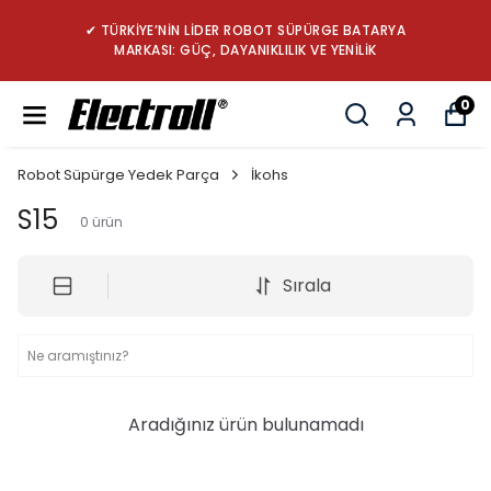
✔ TÜRKİYE’NİN LİDER ROBOT SÜPÜRGE BATARYA
MARKASI: GÜÇ, DAYANIKLILIK VE YENİLİK
0
Robot Süpürge Yedek Parça
İkohs
S15
0
ürün
Sırala
Aradığınız ürün bulunamadı