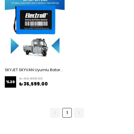
SKYJET SKYVAN Uyumlu Batarya (Standart Kapasite) LiFePO4 72V 45Ah Elektrikli Motorsiklet Bataryası
₺ 44,499.00
%
20
₺ 35,599.00
1