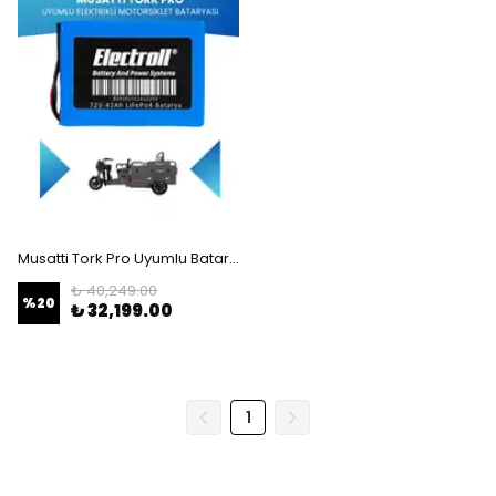
Musatti Tork Pro Uyumlu Batarya (Standart Kapasite) LiFePO4 72V 42Ah Elektrikli Motorsiklet Bataryası
₺ 40,249.00
%
20
₺ 32,199.00
1