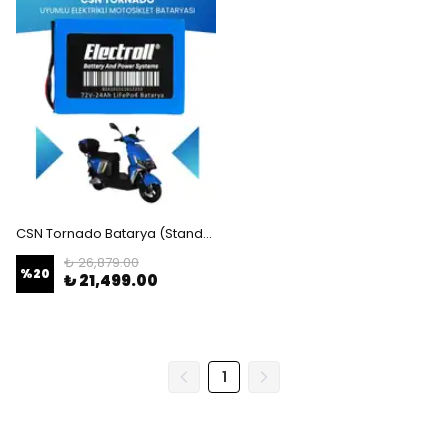
CSN Tornado Batarya (Standart Kapasite) LiFePO4 72V 24Ah Elektrikli Motosiklet Bataryası
₺ 26,879.00
%
20
₺ 21,499.00
1